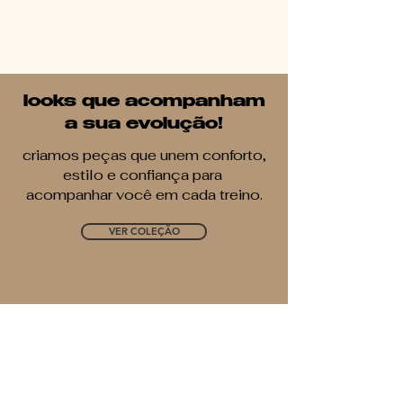
looks que acompanham
a sua evolução!
criamos peças que unem conforto,
estilo e confiança para
acompanhar você em cada treino.
VER COLEÇÃO